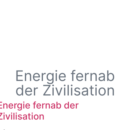
Energie fernab
der Zivilisation
Energie fernab der
Zivilisation
•