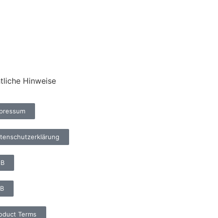
tliche Hinweise
pressum
tenschutzerklärung
EB
B
oduct Terms