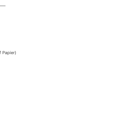
___
f Papier)