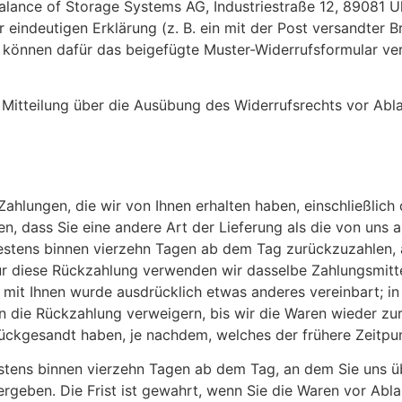
lance of Storage Systems AG, Industriestraße 12, 89081 Ul
er eindeutigen Erklärung (z. B. ein mit der Post versandter B
ie können dafür das beigefügte Muster-Widerrufsformular v
e Mitteilung über die Ausübung des Widerrufsrechts vor Abla
ahlungen, die wir von Ihnen erhalten haben, einschließlich 
n, dass Sie eine andere Art der Lieferung als die von uns 
estens binnen vierzehn Tagen ab dem Tag zurückzuzahlen, 
Für diese Rückzahlung verwenden wir dasselbe Zahlungsmitte
, mit Ihnen wurde ausdrücklich etwas anderes vereinbart; i
 die Rückzahlung verweigern, bis wir die Waren wieder zu
ückgesandt haben, je nachdem, welches der frühere Zeitpunk
estens binnen vierzehn Tagen ab dem Tag, an dem Sie uns ü
rgeben. Die Frist ist gewahrt, wenn Sie die Waren vor Ablau