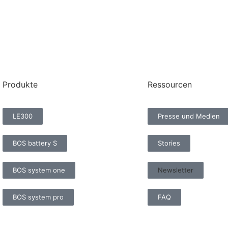
Produkte
Ressourcen
LE300
Presse und Medien
BOS battery S
Stories
BOS system one
Newsletter
BOS system pro
FAQ